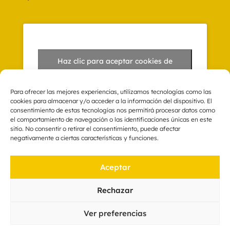
Haz clic para aceptar cookies de
marketing y permitir este contenido
Para ofrecer las mejores experiencias, utilizamos tecnologías como las
cookies para almacenar y/o acceder a la información del dispositivo. El
consentimiento de estas tecnologías nos permitirá procesar datos como
el comportamiento de navegación o las identificaciones únicas en este
sitio. No consentir o retirar el consentimiento, puede afectar
Textos Legales
negativamente a ciertas características y funciones.
Aviso Legal
Aceptar
Política de privacidad
Política de cookies
Rechazar
Condiciones de pago y matriculación
Ver preferencias
¿Quieres crear tu comunidad y escuela online?
clica aquí
|