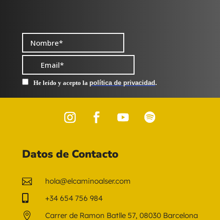
Datos de Contacto

hola@elcaminoalser.com

+34 654 756 984

Carrer de Ramon Batlle 57, 08030 Barcelona