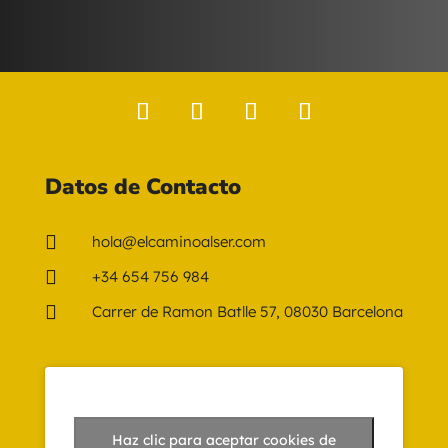
Datos de Contacto

hola@elcaminoalser.com

+34 654 756 984

Carrer de Ramon Batlle 57, 08030 Barcelona
Haz clic para aceptar cookies de