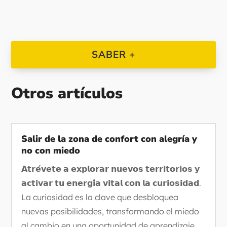
SABER +
Otros artículos
Salir de la zona de confort con alegría y
no con miedo
𝗔𝘁𝗿𝗲́𝘃𝗲𝘁𝗲 𝗮 𝗲𝘅𝗽𝗹𝗼𝗿𝗮𝗿 𝗻𝘂𝗲𝘃𝗼𝘀 𝘁𝗲𝗿𝗿𝗶𝘁𝗼𝗿𝗶𝗼𝘀 𝘆
𝗮𝗰𝘁𝗶𝘃𝗮𝗿 𝘁𝘂 𝗲𝗻𝗲𝗿𝗴𝗶́𝗮 𝘃𝗶𝘁𝗮𝗹 𝗰𝗼𝗻 𝗹𝗮 𝗰𝘂𝗿𝗶𝗼𝘀𝗶𝗱𝗮𝗱.
La curiosidad es la clave que desbloquea
nuevas posibilidades, transformando el miedo
al cambio en una oportunidad de aprendizaje.