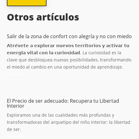
Otros artículos
Salir de la zona de confort con alegría y no con miedo
𝗔𝘁𝗿𝗲́𝘃𝗲𝘁𝗲 𝗮 𝗲𝘅𝗽𝗹𝗼𝗿𝗮𝗿 𝗻𝘂𝗲𝘃𝗼𝘀 𝘁𝗲𝗿𝗿𝗶𝘁𝗼𝗿𝗶𝗼𝘀 𝘆 𝗮𝗰𝘁𝗶𝘃𝗮𝗿 𝘁𝘂
𝗲𝗻𝗲𝗿𝗴𝗶́𝗮 𝘃𝗶𝘁𝗮𝗹 𝗰𝗼𝗻 𝗹𝗮 𝗰𝘂𝗿𝗶𝗼𝘀𝗶𝗱𝗮𝗱. La curiosidad es la
clave que desbloquea nuevas posibilidades, transformando
el miedo al cambio en una oportunidad de aprendizaje.
Ver más
El Precio de ser adecuado: Recupera tu Libertad
Interior
Exploramos una de las cualidades más profundas y
transformadoras del arquetipo del niño interior: la libertad
de ser.
Ver más