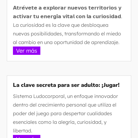
𝗔𝘁𝗿𝗲́𝘃𝗲𝘁𝗲 𝗮 𝗲𝘅𝗽𝗹𝗼𝗿𝗮𝗿 𝗻𝘂𝗲𝘃𝗼𝘀 𝘁𝗲𝗿𝗿𝗶𝘁𝗼𝗿𝗶𝗼𝘀 𝘆
𝗮𝗰𝘁𝗶𝘃𝗮𝗿 𝘁𝘂 𝗲𝗻𝗲𝗿𝗴𝗶́𝗮 𝘃𝗶𝘁𝗮𝗹 𝗰𝗼𝗻 𝗹𝗮 𝗰𝘂𝗿𝗶𝗼𝘀𝗶𝗱𝗮𝗱.
La curiosidad es la clave que desbloquea
nuevas posibilidades, transformando el miedo
al cambio en una oportunidad de aprendizaje.
Ver más
La clave secreta para ser adulto: ¡Jugar!
Sistema Ludocorporal, un enfoque innovador
dentro del crecimiento personal que utiliza el
poder del juego para despertar cualidades
esenciales como la alegría, curiosidad, y
libertad.