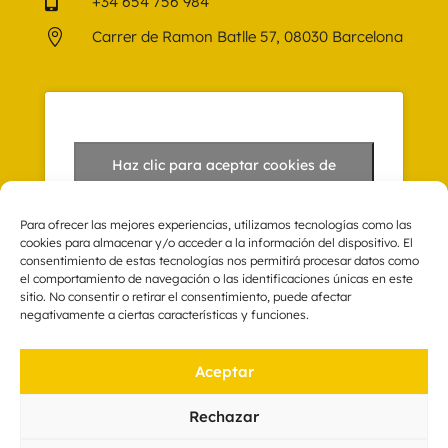

+34 654 756 984

Carrer de Ramon Batlle 57, 08030 Barcelona
Haz clic para aceptar cookies de
marketing y permitir este contenido
Para ofrecer las mejores experiencias, utilizamos tecnologías como las
cookies para almacenar y/o acceder a la información del dispositivo. El
consentimiento de estas tecnologías nos permitirá procesar datos como
el comportamiento de navegación o las identificaciones únicas en este
sitio. No consentir o retirar el consentimiento, puede afectar
Textos Legales
negativamente a ciertas características y funciones.
Aviso Legal
Aceptar
Política de privacidad
Política de cookies
Rechazar
Condiciones de pago y matriculación