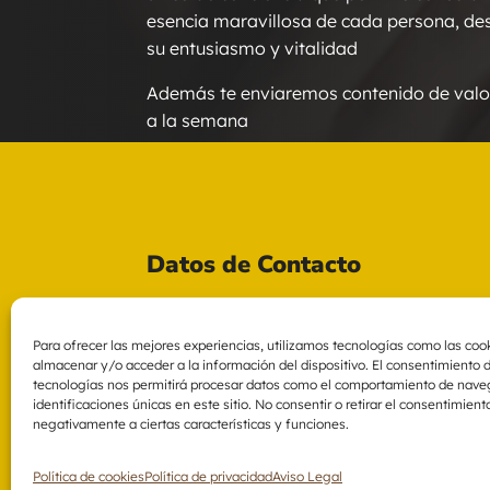
esencia maravillosa de cada persona, d
su entusiasmo y vitalidad
Además te enviaremos contenido de valo
a la semana
Datos de Contacto

hola@elcaminoalser.com
Para ofrecer las mejores experiencias, utilizamos tecnologías como las coo

+34 654 756 984
almacenar y/o acceder a la información del dispositivo. El consentimiento 
tecnologías nos permitirá procesar datos como el comportamiento de nave

Carrer de Ramon Batlle 57, 08030
identificaciones únicas en este sitio. No consentir o retirar el consentimien
Barcelona
negativamente a ciertas características y funciones.
Política de cookies
Política de privacidad
Aviso Legal
¿Quieres crear tu 