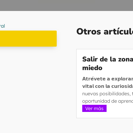
Otros artícul
Salir de la zon
miedo
𝗔𝘁𝗿𝗲́𝘃𝗲𝘁𝗲 𝗮 𝗲𝘅𝗽𝗹𝗼𝗿𝗮𝗿
𝘃𝗶𝘁𝗮𝗹 𝗰𝗼𝗻 𝗹𝗮 𝗰𝘂
nuevas posibilidades,
oportunidad de aprend
Ver más