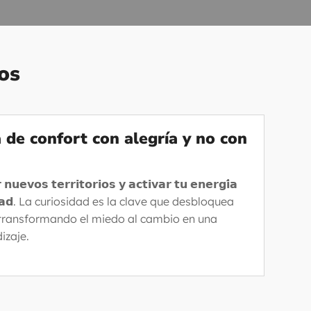
os
a de confort con alegría y no con
 𝗻𝘂𝗲𝘃𝗼𝘀 𝘁𝗲𝗿𝗿𝗶𝘁𝗼𝗿𝗶𝗼𝘀 𝘆 𝗮𝗰𝘁𝗶𝘃𝗮𝗿 𝘁𝘂 𝗲𝗻𝗲𝗿𝗴𝗶́𝗮
𝗶𝗼𝘀𝗶𝗱𝗮𝗱. La curiosidad es la clave que desbloquea
 transformando el miedo al cambio en una
izaje.