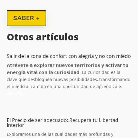
SABER +
Otros artículos
Salir de la zona de confort con alegría y no con miedo
𝗔𝘁𝗿𝗲́𝘃𝗲𝘁𝗲 𝗮 𝗲𝘅𝗽𝗹𝗼𝗿𝗮𝗿 𝗻𝘂𝗲𝘃𝗼𝘀 𝘁𝗲𝗿𝗿𝗶𝘁𝗼𝗿𝗶𝗼𝘀 𝘆 𝗮𝗰𝘁𝗶𝘃𝗮𝗿 𝘁𝘂
𝗲𝗻𝗲𝗿𝗴𝗶́𝗮 𝘃𝗶𝘁𝗮𝗹 𝗰𝗼𝗻 𝗹𝗮 𝗰𝘂𝗿𝗶𝗼𝘀𝗶𝗱𝗮𝗱. La curiosidad es la
clave que desbloquea nuevas posibilidades, transformando
el miedo al cambio en una oportunidad de aprendizaje.
Ver más
El Precio de ser adecuado: Recupera tu Libertad
Interior
Exploramos una de las cualidades más profundas y