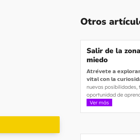
Otros artícul
Salir de la zon
miedo
𝗔𝘁𝗿𝗲́𝘃𝗲𝘁𝗲 𝗮 𝗲𝘅𝗽𝗹𝗼𝗿𝗮𝗿
𝘃𝗶𝘁𝗮𝗹 𝗰𝗼𝗻 𝗹𝗮 𝗰𝘂
nuevas posibilidades,
oportunidad de aprend
Ver más