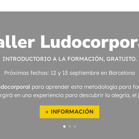
aller Ludocorpor
INTRODUCTORIO A LA FORMACIÓN, GRATUITO.
Próximas fechas: 12 y 13 septiembre en Barcelona
INICIO 24 DE OCTUBRE DEL 2026
udocorporal
para aprender esta metodología para facil
girá en una experiencia para descubrir la alegría, el 
+ INFORMACIÓN