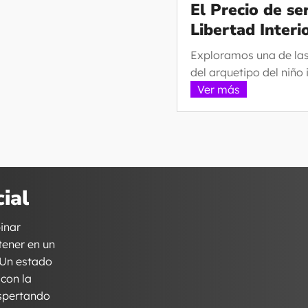
El Precio de s
Libertad Interi
Exploramos una de la
del arquetipo del niño i
Ver más
ial
binar
tener en un
 Un estado
 con la
espertando