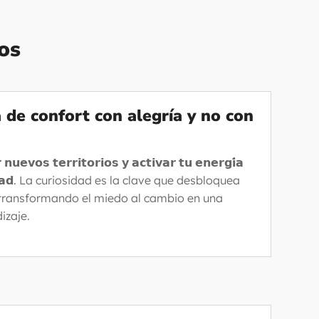
os
a de confort con alegría y no con
 𝗻𝘂𝗲𝘃𝗼𝘀 𝘁𝗲𝗿𝗿𝗶𝘁𝗼𝗿𝗶𝗼𝘀 𝘆 𝗮𝗰𝘁𝗶𝘃𝗮𝗿 𝘁𝘂 𝗲𝗻𝗲𝗿𝗴𝗶́𝗮
𝗶𝗼𝘀𝗶𝗱𝗮𝗱. La curiosidad es la clave que desbloquea
 transformando el miedo al cambio en una
izaje.