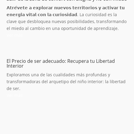
𝗔𝘁𝗿𝗲́𝘃𝗲𝘁𝗲 𝗮 𝗲𝘅𝗽𝗹𝗼𝗿𝗮𝗿 𝗻𝘂𝗲𝘃𝗼𝘀 𝘁𝗲𝗿𝗿𝗶𝘁𝗼𝗿𝗶𝗼𝘀 𝘆 𝗮𝗰𝘁𝗶𝘃𝗮𝗿 𝘁𝘂
𝗲𝗻𝗲𝗿𝗴𝗶́𝗮 𝘃𝗶𝘁𝗮𝗹 𝗰𝗼𝗻 𝗹𝗮 𝗰𝘂𝗿𝗶𝗼𝘀𝗶𝗱𝗮𝗱. La curiosidad es la
clave que desbloquea nuevas posibilidades, transformando
el miedo al cambio en una oportunidad de aprendizaje.
Ver más
El Precio de ser adecuado: Recupera tu Libertad
Interior
Exploramos una de las cualidades más profundas y
transformadoras del arquetipo del niño interior: la libertad
de ser.
Ver más